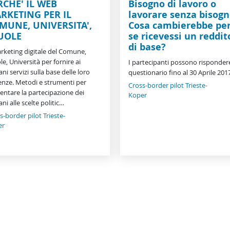
RCHE' IL WEB
Bisogno di lavoro o
RKETING PER IL
lavorare senza bisog
MUNE, UNIVERSITA',
Cosa cambierebbe per
UOLE
se ricevessi un reddit
di base?
arketing digitale del Comune,
le, Università per fornire ai
I partecipanti possono rispondere
ani servizi sulla base delle loro
questionario fino al 30 Aprile 201
enze. Metodi e strumenti per
Cross-border pilot Trieste-
ntare la partecipazione dei
Koper
ani alle scelte politic…
s-border pilot Trieste-
er