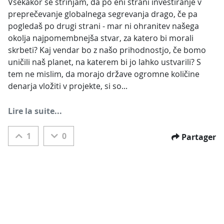
Vsekakor se strinjam, da po eni strani investiranje v 
preprečevanje globalnega segrevanja drago, če pa 
pogledaš po drugi strani - mar ni ohranitev našega 
okolja najpomembnejša stvar, za katero bi morali 
skrbeti? Kaj vendar bo z našo prihodnostjo, če bomo 
uničili naš planet, na katerem bi jo lahko ustvarili? S 
tem ne mislim, da morajo države ogromne količine 
denarja vložiti v projekte, si so...
Lire la suite...
1
0
Partager