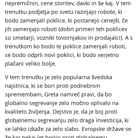
nepremičnin, cene storitev, davki in še kaj. V tem
trenutku podjetja po svetu razvijajo robote, ki
bodo zamenjali poklice, ki postanejo cenejši, če
jih zamenjajo roboti (dobri primeri teh poklicev
so smetarji, vozniki tovornjakov in prodajalci). A s
trenutkom ko bodo te poklice zamenjali roboti,
se bodo odprli novi poklici, ki bodo verjetno
plačani veliko bolje.
V tem trenutku je zelo popularna švedska
najstnica, ki se bori proti podnebnim
spremembam, Greta namreč pravi, da bo
globalno segrevanje zelo močno vplivalo na
kvaliteto življenja. Dejstvo je, da je boj proti
globalnemu segrevanju zelo draga investicija, ki
se lahko izkaže za zelo slabo. Evropske države se
že kar nekaj let borijo proti globalnemu