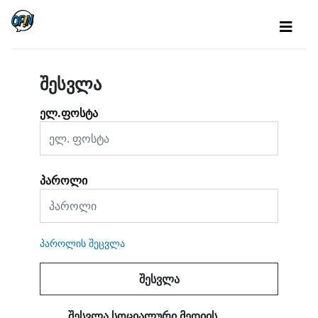
შესვლა
ელ.ფოსტა
პაროლი
პაროლის შეცვლა
შესვლა
ᲨᲔᲡᲕᲚᲐ ᲡᲝᲪᲘᲐᲚᲣᲠᲘ ᲛᲔᲓᲘᲘᲡ