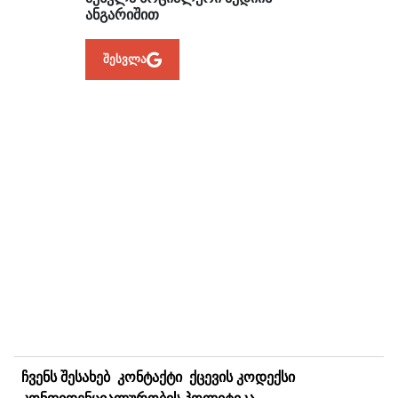
ᲐᲜᲒᲐᲠᲘᲨᲘᲗ
შესვლა
ᲩᲕᲔᲜᲡ ᲨᲔᲡᲐᲮᲔᲑ
ᲙᲝᲜᲢᲐᲥᲢᲘ
ᲥᲪᲔᲕᲘᲡ ᲙᲝᲓᲔᲥᲡᲘ
ᲙᲝᲜᲤᲘᲓᲔᲜᲪᲘᲐᲚᲣᲠᲝᲑᲘᲡ ᲞᲝᲚᲘᲢᲘᲙᲐ