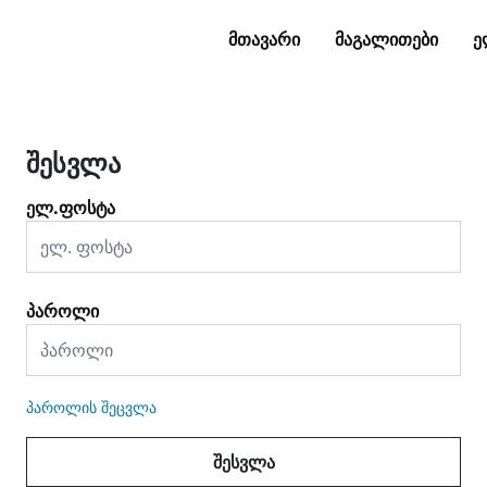
ᲛᲗᲐᲕᲐᲠᲘ
ᲛᲐᲒᲐᲚᲘᲗᲔᲑᲘ
Ე
შესვლა
ელ.ფოსტა
პაროლი
პაროლის შეცვლა
შესვლა