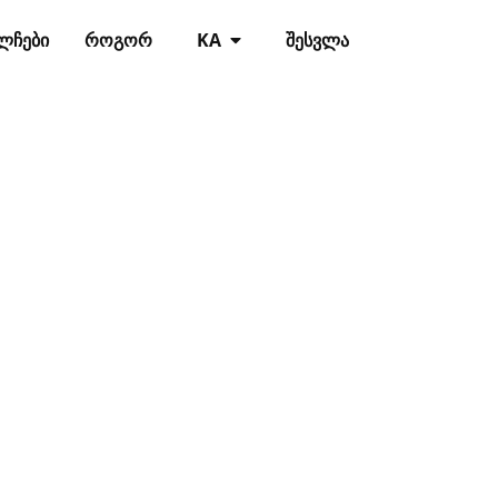
ᲚᲩᲔᲑᲘ
ᲠᲝᲒᲝᲠ
KA
ᲨᲔᲡᲕᲚᲐ