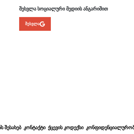
ᲨᲔᲡᲕᲚᲐ ᲡᲝᲪᲘᲐᲚᲣᲠᲘ ᲛᲔᲓᲘᲘᲡ ᲐᲜᲒᲐᲠᲘᲨᲘᲗ
შესვლა
ᲜᲡ ᲨᲔᲡᲐᲮᲔᲑ
ᲙᲝᲜᲢᲐᲥᲢᲘ
ᲥᲪᲔᲕᲘᲡ ᲙᲝᲓᲔᲥᲡᲘ
ᲙᲝᲜᲤᲘᲓᲔᲜᲪᲘᲐᲚᲣᲠᲝᲑ