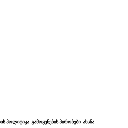
ᲘᲡ ᲞᲝᲚᲘᲢᲘᲙᲐ
ᲒᲐᲛᲝᲧᲔᲜᲔᲑᲘᲡ ᲞᲘᲠᲝᲑᲔᲑᲘ
ᲐᲮᲡᲜᲐ