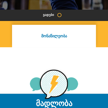
ᲕᲐᲓᲔᲑᲘ
ᲛᲝᲜᲐᲬᲘᲚᲔᲝᲑᲐ
მადლობა