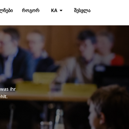
ᲚᲩᲔᲑᲘ
ᲠᲝᲒᲝᲠ
KA
ᲨᲔᲡᲕᲚᲐ
 was ihr
hlt.