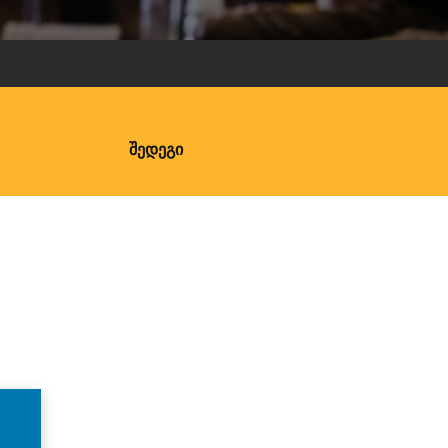
ᲨᲔᲓᲔᲒᲘ