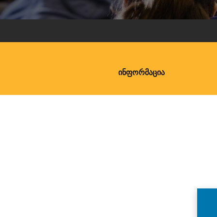
ᲘᲜᲤᲝᲠᲛᲐᲪᲘᲐ