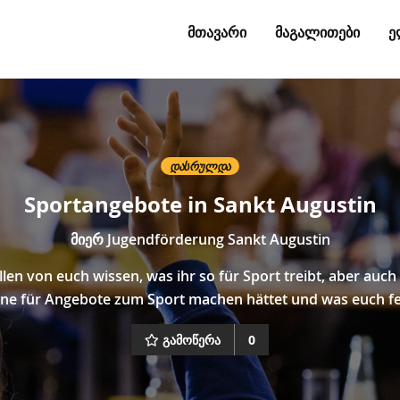
ᲛᲗᲐᲕᲐᲠᲘ
ᲛᲐᲒᲐᲚᲘᲗᲔᲑᲘ
Ე
ᲓᲐᲡᲠᲣᲚᲓᲐ
Sportangebote in Sankt Augustin
მიერ
Jugendförderung Sankt Augustin
len von euch wissen, was ihr so für Sport treibt, aber auch
ne für Angebote zum Sport machen hättet und was euch fe
გამოწერა
0