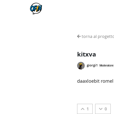
torna al progett
kitxva
giorgi1
Moderatore
daaxloebit romel
1
0