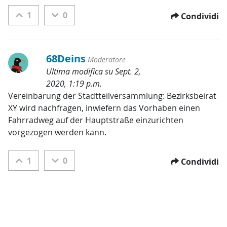
1
0
Condividi
68Deins
Moderatore
Ultima modifica su Sept. 2,
2020, 1:19 p.m.
Categorie:
Vereinbarung der Stadtteilversammlung: Bezirksbeirat 
XY wird nachfragen, inwiefern das Vorhaben einen 
Fahrradweg auf der Hauptstraße einzurichten 
vorgezogen werden kann.
1
0
Condividi