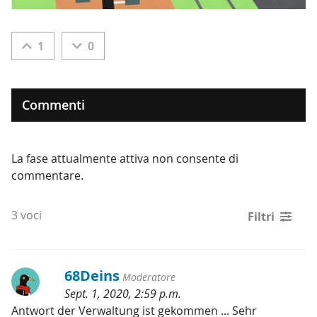
1
0
Commenti
La fase attualmente attiva non consente di
commentare.
3 voci
Filtri
68Deins
Moderatore
Sept. 1, 2020, 2:59 p.m.
Categorie:
Antwort der Verwaltung ist gekommen ... Sehr 