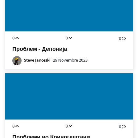
0
0
0
Проблем - Депонија
Steve Janceski
29 Novembre 2023
0
0
0
Проблеми во Кривогаштани