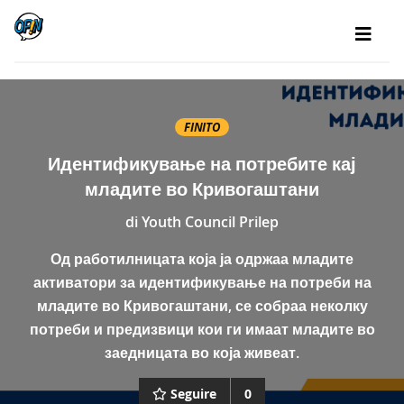
FINITO
Идентификување на потребите кај
младите во Кривогаштани
di
Youth Council Prilep
Од работилницата која ја одржаа младите
активатори за идентификување на потреби на
младите во Кривогаштани, се собраа неколку
потреби и предизвици кои ги имаат младите во
заедницата во која живеат.
Seguire
0