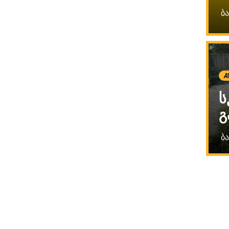
ბ
A
ს
გ
ბ