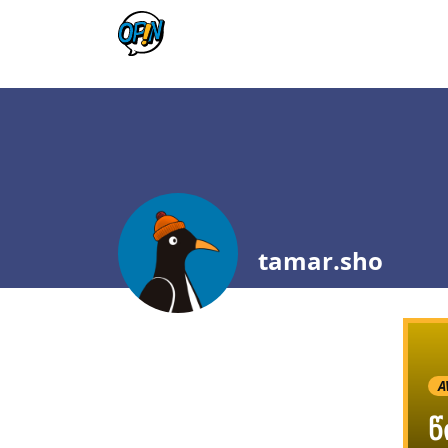
tamar.sho
A
წ