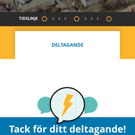
TIDSLINJE
DELTAGANDE
Tack för ditt deltagande!