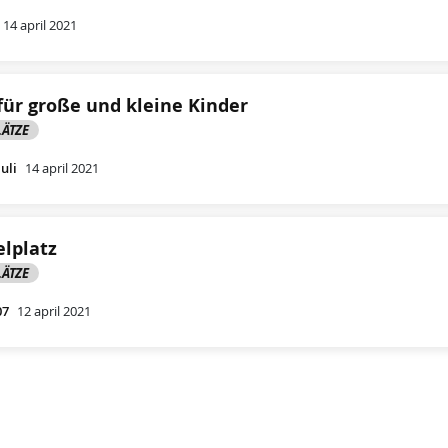
14 april 2021
 für große und kleine Kinder
LÄTZE
uli
14 april 2021
elplatz
LÄTZE
07
12 april 2021