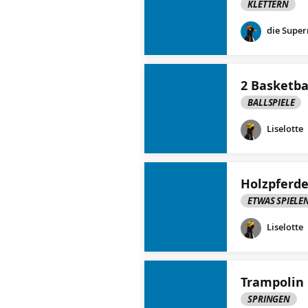
KLETTERN
die Supe
2 Basketba
BALLSPIELE
Liselotte
Holzpferd
ETWAS SPIELE
Liselotte
Trampolin
SPRINGEN