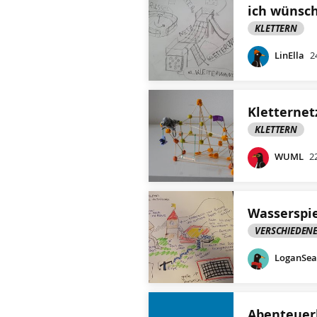
ich wünsch
KLETTERN
LinElla
2
Kletternet
KLETTERN
WUML
2
Wasserspie
VERSCHIEDENE
LoganSea
Abenteuer