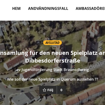
HEM
ANDVÄNDNINGSFALL
AMBASSADÖRE
AVSLUTAD
nsamlung für den neuen Spielplatz a
Dibbesdorferstraße
av
Jugendförderung Stadt Braunschweig
Wie soll der neue Spielplatz in Querum aussehen ??
Följ
0