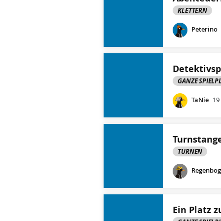
KLETTERN
Peterino
Detektivsp
GANZE SPIELP
TaNie
19
Turnstang
TURNEN
Regenboge
Ein Platz 