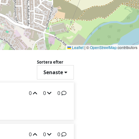
Leaflet
|
©
OpenStreetMap
contributors
Sortera efter
Senaste
0
0
0
0
0
0