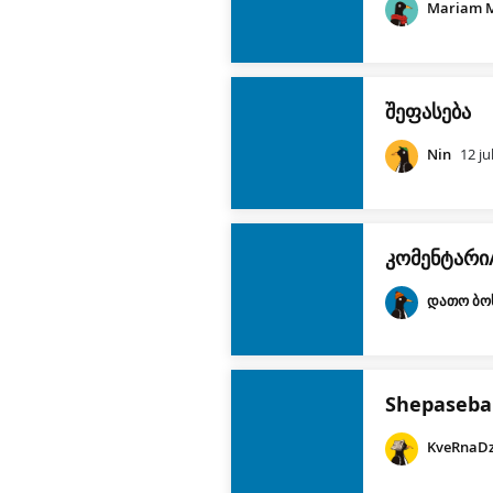
Mariam M
შეფასება
Nin
12 ju
კომენტარი/
დათო ბო
Shepaseba
KveRnaD