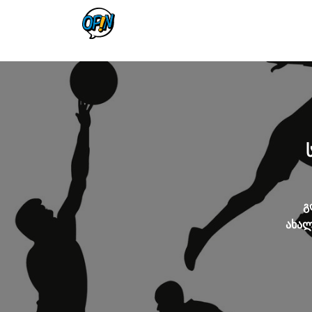
გ
ახალ