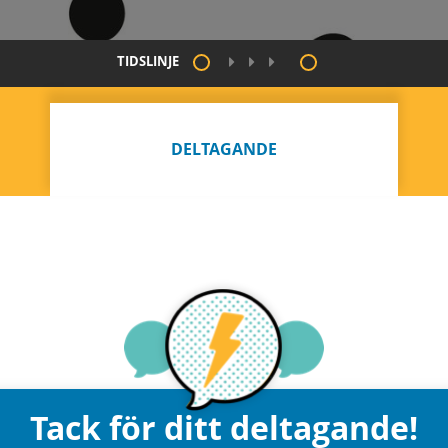
TIDSLINJE
DELTAGANDE
Tack för ditt deltagande!