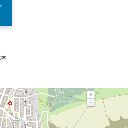
e i
ები
+
-