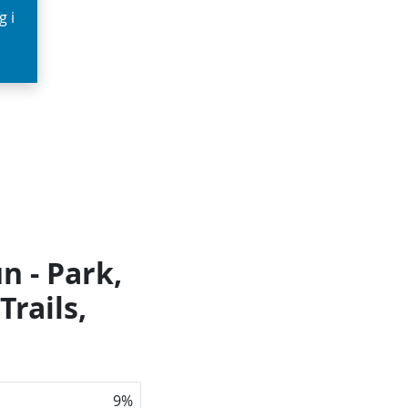
g i
n - Park,
Trails,
9
%