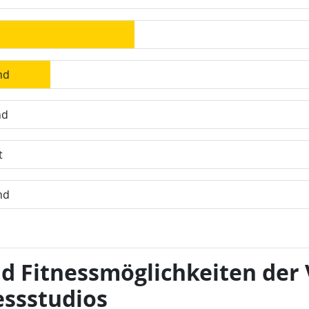
nd
nd
t
nd
nd Fitnessmöglichkeiten der
essstudios