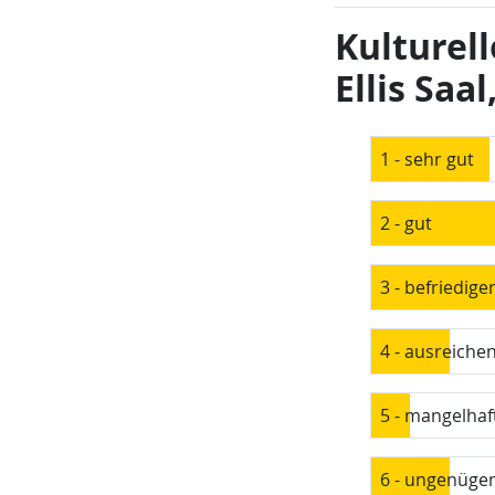
Kulturell
Ellis Saa
1 - sehr gut
2 - gut
3 - befriedige
4 - ausreiche
5 - mangelhaf
6 - ungenüge