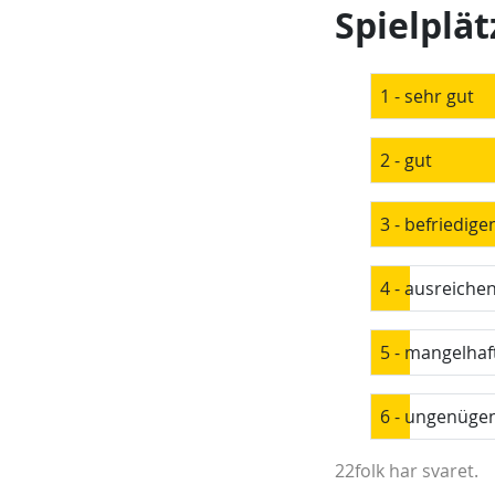
Spielplät
1 - sehr gut
2 - gut
3 - befriedige
4 - ausreiche
5 - mangelhaf
6 - ungenüge
22folk har svaret.