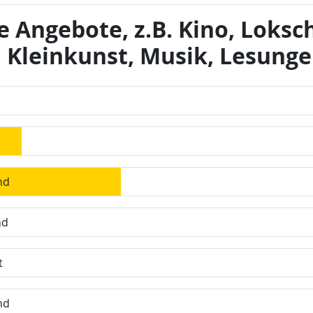
e Angebote, z.B. Kino, Loks
l, Kleinkunst, Musik, Lesunge
nd
nd
t
nd