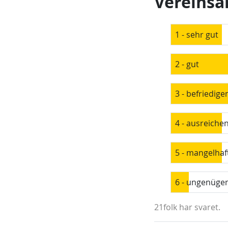
Vereinsa
1 - sehr gut
2 - gut
3 - befriedige
4 - ausreiche
5 - mangelhaf
6 - ungenüge
21folk har svaret.