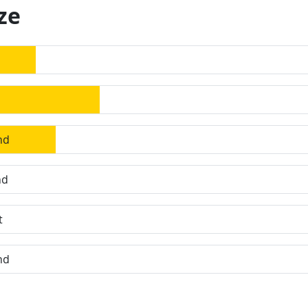
ze
nd
nd
t
nd