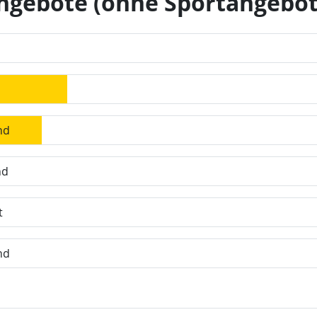
ngebote (ohne Sportangebot
nd
nd
t
nd