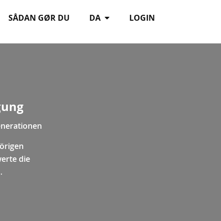
SÅDAN GØR DU
DA
LOGIN
gung
enerationen
örigen
werte die
…