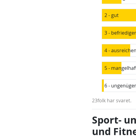
2 - gut
3 - befriedige
4 - ausreiche
5 - mangelhaf
6 - ungenüge
23folk har svaret.
Sport- u
und Fitn