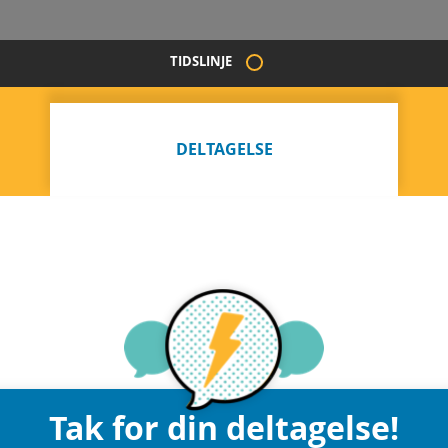
TIDSLINJE
DELTAGELSE
Tak for din deltagelse!