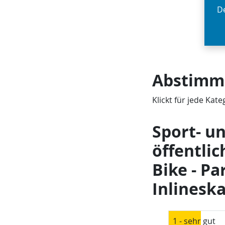
De
Abstimm
Klickt für jede Kat
Sport- u
öffentlic
Bike - Pa
Inlineska
1 - sehr gut