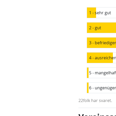
1 - sehr gut
2 - gut
3 - befriedige
4 - ausreiche
5 - mangelhaf
6 - ungenüge
22folk har svaret.