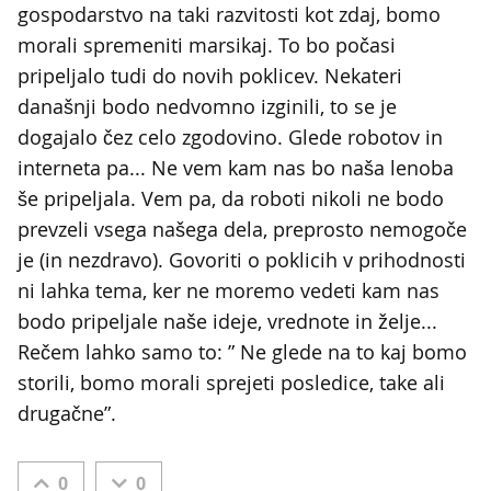
gospodarstvo na taki razvitosti kot zdaj, bomo
morali spremeniti marsikaj. To bo počasi
pripeljalo tudi do novih poklicev. Nekateri
današnji bodo nedvomno izginili, to se je
dogajalo čez celo zgodovino. Glede robotov in
interneta pa... Ne vem kam nas bo naša lenoba
še pripeljala. Vem pa, da roboti nikoli ne bodo
prevzeli vsega našega dela, preprosto nemogoče
je (in nezdravo). Govoriti o poklicih v prihodnosti
ni lahka tema, ker ne moremo vedeti kam nas
bodo pripeljale naše ideje, vrednote in želje...
Rečem lahko samo to: ” Ne glede na to kaj bomo
storili, bomo morali sprejeti posledice, take ali
drugačne”.
0
0