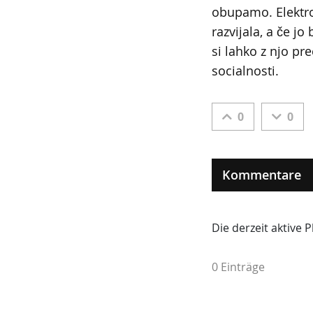
obupamo. Elektro
razvijala, a če j
si lahko z njo pr
socialnosti.
0
0
Kommentare
Die derzeit aktive
0 Einträge