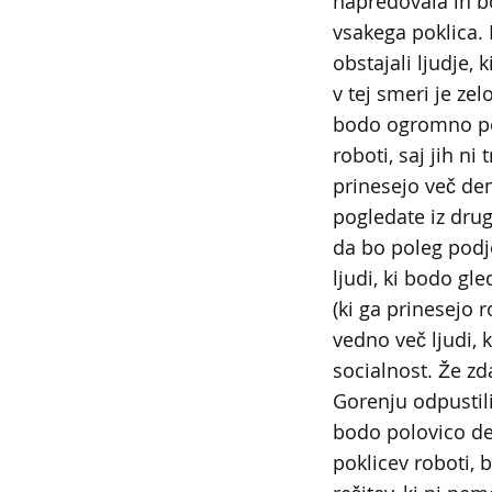
napredovala in b
vsakega poklica.
obstajali ljudje, 
v tej smeri je zel
bodo ogromno po
roboti, saj jih ni 
prinesejo več de
pogledate iz drug
da bo poleg podj
ljudi, ki bodo gle
(ki ga prinesejo r
vedno več ljudi, 
socialnost. Že zda
Gorenju odpustil
bodo polovico de
poklicev roboti, 