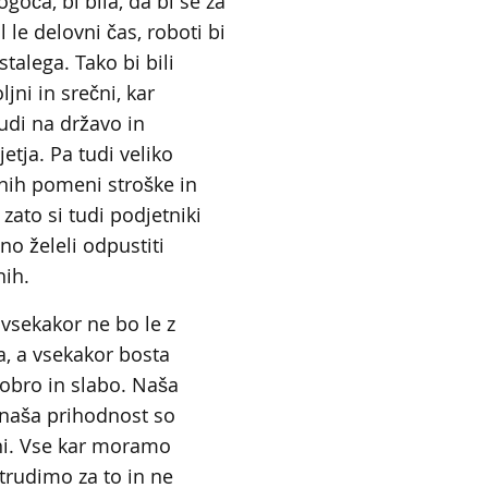
ogoča, bi bila, da bi se za
l le delovni čas, roboti bi
talega. Tako bi bili
ljni in srečni, kar
tudi na državo in
tja. Pa tudi veliko
lnih pomeni stroške in
zato si tudi podjetniki
o želeli odpustiti
nih.
vsekakor ne bo le z
a, a vsekakor bosta
obro in slabo. Naša
 naša prihodnost so
lni. Vse kar moramo
 trudimo za to in ne