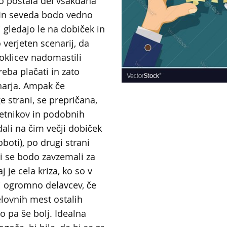
o postala del vsakdana
 In seveda bodo vedno
ki gledajo le na dobiček in
o verjeten scenarij, da
klicev nadomastili
treba plačati in zato
narja. Ampak če
e strani, se prepričana,
etnikov in podobnih
dali na čim večji dobiček
oboti), po drugi strani
ki se bodo zavzemali za
j je cela kriza, ko so v
i ogromno delavcev, če
lovnih mest ostalih
bo pa še bolj. Idealna