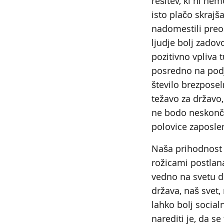
rešitev, ki ni nem
isto plačo skrajša
nadomestili preos
ljudje bolj zadovo
pozitivno vpliva 
posredno na podje
število brezpose
težavo za državo, 
ne bodo neskončn
polovice zaposle
Naša prihodnost 
rožicami postlan
vedno na svetu d
država, naš svet,
lahko bolj socia
narediti je, da se