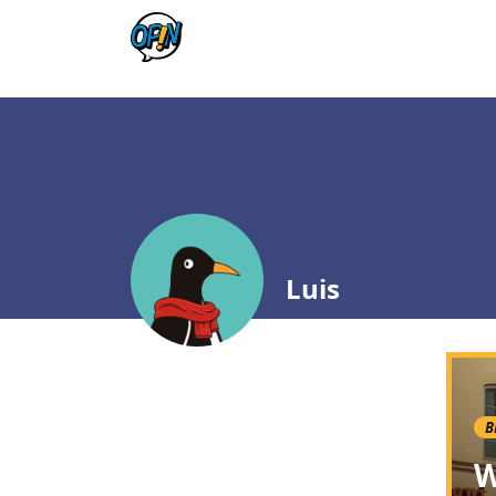
Luis
B
W