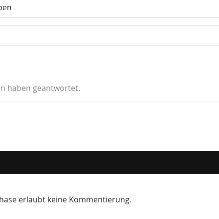
ben
n haben geantwortet.
 Phase erlaubt keine Kommentierung.