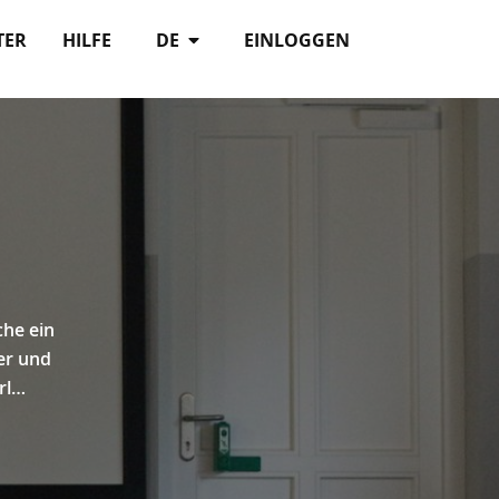
TER
HILFE
DE
EINLOGGEN
che ein
er und
rl…