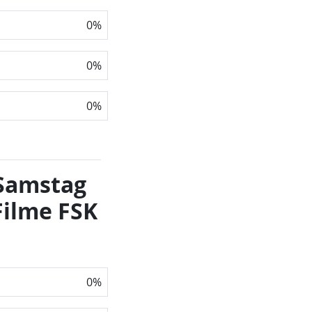
0
%
0
%
0
%
 Samstag
Filme FSK
0
%