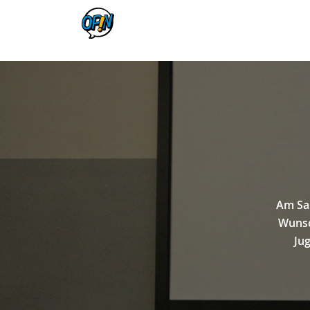
Am Sam
Wunsc
Ju