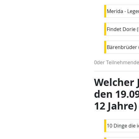
Merida - Lege
Findet Dorie (
Bärenbrüder (
0der Teilnehmende
Welcher 
den 19.09
12 Jahre)
10 Dinge die i