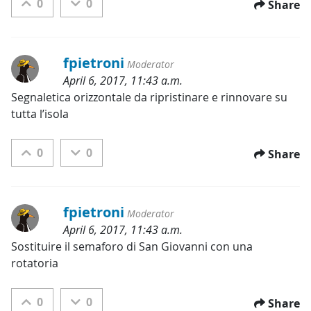
0
0
Share
fpietroni
Moderator
April 6, 2017, 11:43 a.m.
Categories:
Segnaletica orizzontale da ripristinare e rinnovare su 
tutta l’isola
0
0
Share
fpietroni
Moderator
April 6, 2017, 11:43 a.m.
Categories:
Sostituire il semaforo di San Giovanni con una 
rotatoria
0
0
Share