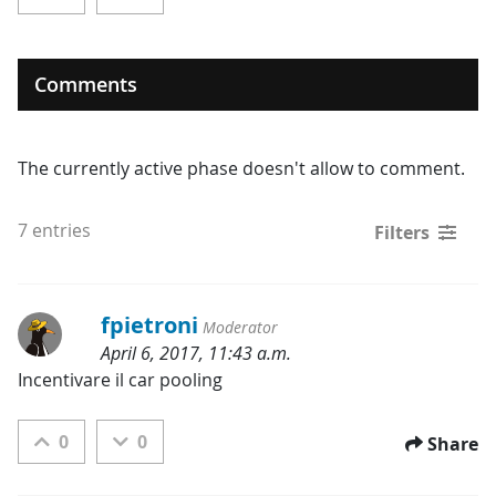
Comments
The currently active phase doesn't allow to comment.
7 entries
Filters
fpietroni
Moderator
April 6, 2017, 11:43 a.m.
Categories:
Incentivare il car pooling
0
0
Share