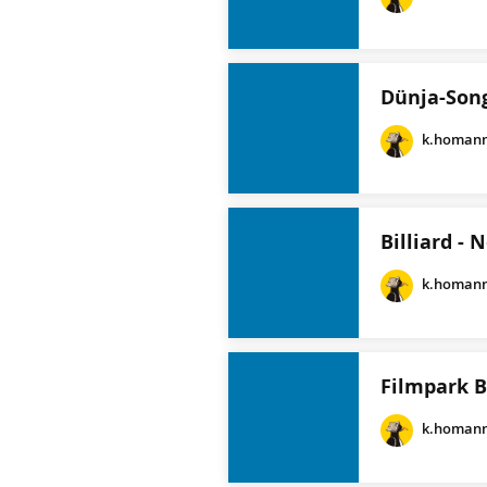
Dünja-Son
k.homan
Billiard -
k.homan
Filmpark B
k.homan