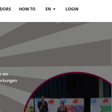
DORS
HOW TO
EN
LOGIN
e ein
merkungen