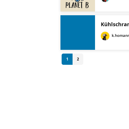
Kühlschran
k.homan
1
2