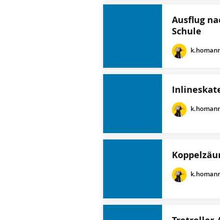
Ausflug n
Schule
k.homan
Inlineskat
k.homan
Koppelzäu
k.homan