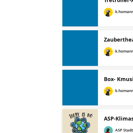
Tretroller
k.homan
Zauberthe
k.homan
Box- Kmusi
k.homan
ASP-Klima
ASP Stadt