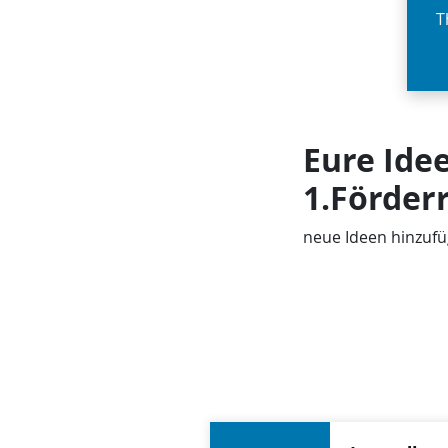
T
Eure Idee
1.Förder
neue Ideen hinzuf