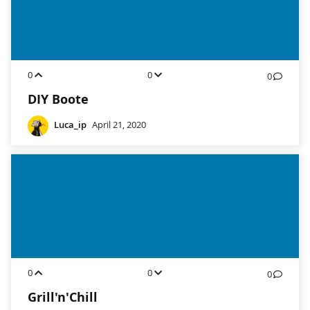
0
0
0
DIY Boote
Luca_ip
April 21, 2020
0
0
0
Grill'n'Chill