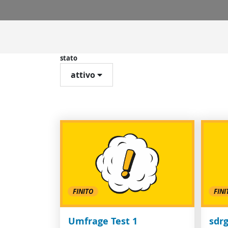
stato
attivo
FINITO
FINI
Umfrage Test 1
sdr