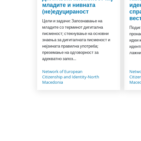
младите и нивната
иде
(не)едуцираност
спр
вес
Цели и задачи: Запознавање на
младите со терминот дигитална
Подиг
писменост; стекнување на основни
прона
знаења за дигиталната писменост и
идеи 
нејзината правилна употреба;
идент
преземање на одговорност за
лажни
адекватно запоз…
Network of European
Netwo
Citizenship and Identity-North
Citize
Macedonia
Maced