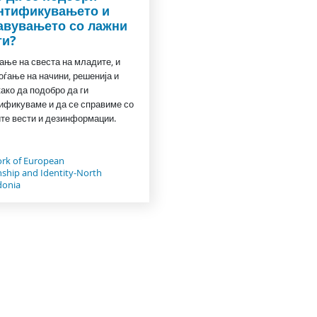
нтификувањето и
авувањето со лажни
ти?
ање на свеста на младите, и
оѓање на начини, решенија и
како да подобро да ги
ификуваме и да се справиме со
те вести и дезинформации.
rk of European
nship and Identity-North
onia