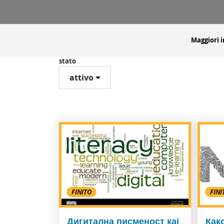
Maggiori 
stato
attivo
FINITO
FINI
Дигитална писменост кај
Как