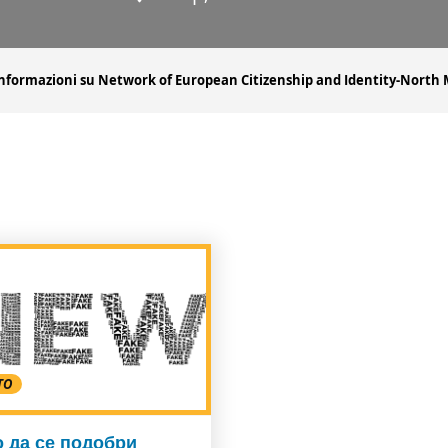
informazioni su Network of European Citizenship and Identity-North
TO
о да се подобри