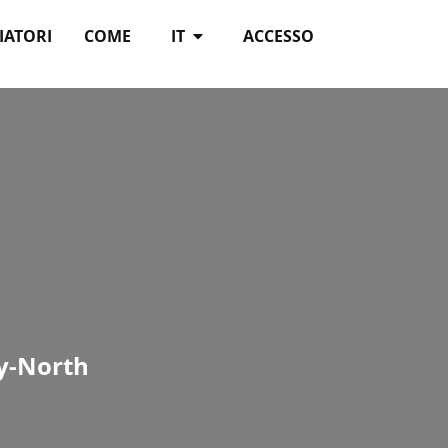
IATORI
COME
IT
ACCESSO
ty-North