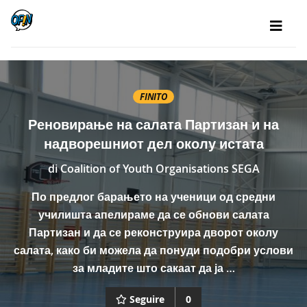
FINITO
Реновирање на салата Партизан и на
надворешниот дел околу истата
di
Coalition of Youth Organisations SEGA
По предлог барањето на ученици од средни
училишта апелираме да се обнови салата
Партизан и да се реконструира дворот околу
салата, како би можела да понуди подобри услови
за младите што сакаат да ја …
Seguire
0