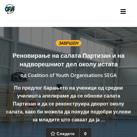
ЗАВРШЕН
Реновирање на салата Партизан и на
надворешниот дел околу истата
од
Coalition of Youth Organisations SEGA
По предлог барањето на ученици од средни
училишта апелираме да се обнови салата
Партизан и да се реконструира дворот околу
салата, како би можела да понуди подобри услови
за младите што сакаат да ја …
Следете
0