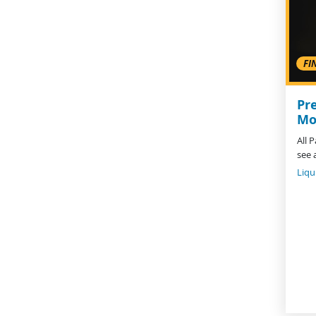
FI
Pr
Mo
All 
see 
Liqu