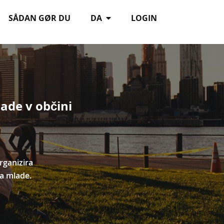
SÅDAN GØR DU
DA
LOGIN
ade v občini
rganizira
za mlade.