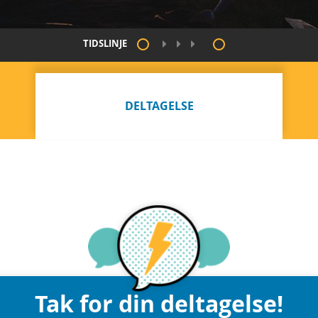
TIDSLINJE
DELTAGELSE
Tak for din deltagelse!