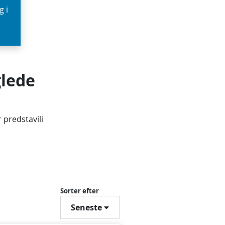
g i
glede
 predstavili
Sorter efter
Seneste