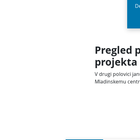
De
Pregled 
projekt
V drugi polovici ja
Mladinskemu centr