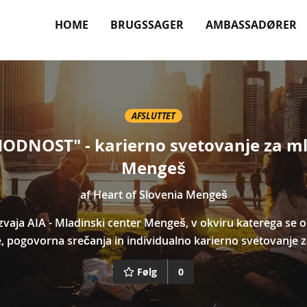
HOME
BRUGSSAGER
AMBASSADØRER
AFSLUTTET
ODNOST" - karierno svetovanje za ml
Mengeš
af
Heart of Slovenia Mengeš
izvaja AIA - Mladinski center Mengeš, v okviru katerega se o
e, pogovorna srečanja in individualno karierno svetovanje 
Følg
0