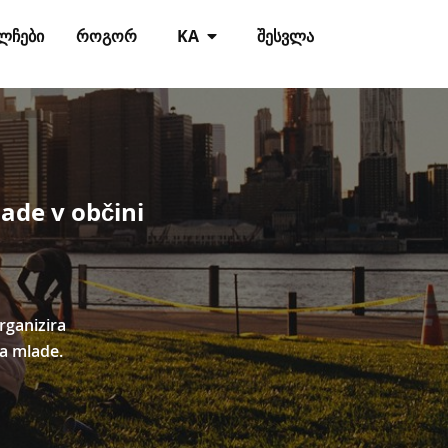
ᲚᲩᲔᲑᲘ
ᲠᲝᲒᲝᲠ
KA
ᲨᲔᲡᲕᲚᲐ
ade v občini
rganizira
za mlade.