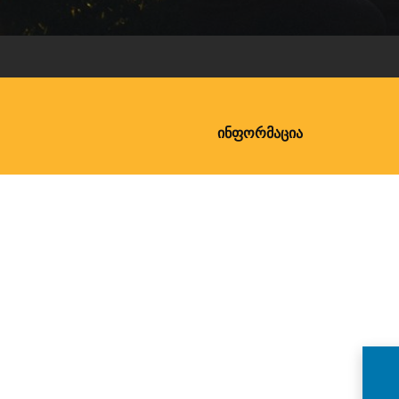
ᲘᲜᲤᲝᲠᲛᲐᲪᲘᲐ