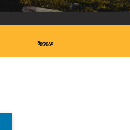
ᲨᲔᲓᲔᲒᲘ