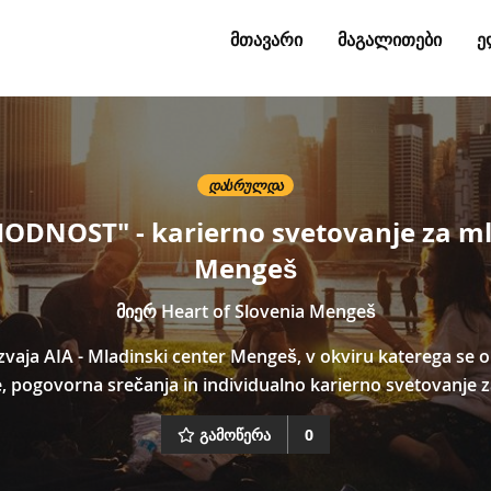
ᲛᲗᲐᲕᲐᲠᲘ
ᲛᲐᲒᲐᲚᲘᲗᲔᲑᲘ
Ე
ᲓᲐᲡᲠᲣᲚᲓᲐ
ODNOST" - karierno svetovanje za ml
Mengeš
მიერ
Heart of Slovenia Mengeš
izvaja AIA - Mladinski center Mengeš, v okviru katerega se o
e, pogovorna srečanja in individualno karierno svetovanje 
გამოწერა
0