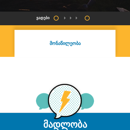
ᲕᲐᲓᲔᲑᲘ
ᲛᲝᲜᲐᲬᲘᲚᲔᲝᲑᲐ
მადლობა