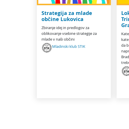
Lo
Strategija za mlade
Tri
občine Lukovica
Gr
Zbiranje idej in predlogov za
oblikovanje vsebine strategije za
Kate
mlade v naši občini
kate
da b
Mladinski klub STIK
napr
Brad
treb