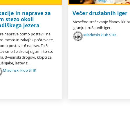
kacije in naprave za
Večer družabnih iger
m stezo okoli
Mesečno srečevanje članov klub
adiškega jezera
igranju družabnih iger.
re naprave bomo postavili na
Mladinski klub STIK
ro mesto in zakaj? Upoštevajte,
omo postavili 6 naprav. Za 5
av smo že skoraj sigurni, to so:
la, 3-višinski drogovi, klopci za
ušnjake, lestev z…
Mladinski klub STIK