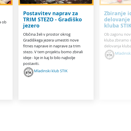
Postavitev naprav za
Zbiranje i
TRIM STEZO - Gradiško
delovanje
a ob
jezero
kluba STI
Občina želi v prostor okrog
Ob zagonu nov
Gradiškega jezera umestiti nove
kluba zbiramo i
fitnes naprave in naprave za trim
delovanja kluba
stezo. V tem projektu bomo zbirali
Mladinski
ideje - kje in kaj bi bilo najbolje
postaviti.
Mladinski klub STIK