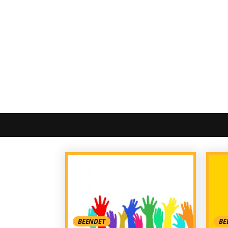
BE
BEENDET