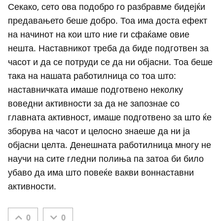
Секако, сето ова подобро го разбравме бидејќи
предавањето беше добро. Тоа има доста ефект
на начинот на кои што ние ги сфаќаме овие
нешта. Наставникот треба да биде подготвен за
часот и да се потруди се да ни објасни. Тоа беше
така на нашата работилница со тоа што:
наставничката имаше подготвено неколку
воведни активности за да не запознае со
главната активност, имаше подготвено за што ќе
зборува на часот и целосно знаеше да ни ја
објасни целта. Денешната работилница многу не
научи на сите гледни полиња па затоа би било
убаво да има што повеќе вакви воннаставни
активности.
0
0