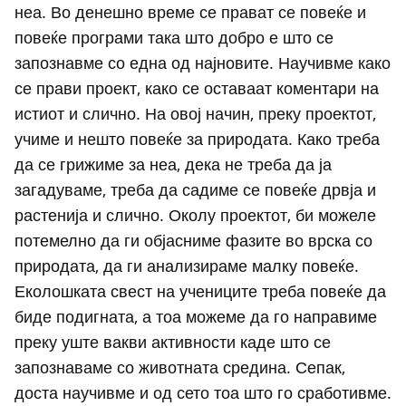
неа. Во денешно време се прават се повеќе и
повеќе програми така што добро е што се
запознавме со една од најновите. Научивме како
се прави проект, како се оставаат коментари на
истиот и слично. На овој начин, преку проектот,
учиме и нешто повеќе за природата. Како треба
да се грижиме за неа, дека не треба да ја
загадуваме, треба да садиме се повеќе дрвја и
растенија и слично. Околу проектот, би можеле
потемелно да ги објасниме фазите во врска со
природата, да ги анализираме малку повеќе.
Еколошката свест на учениците треба повеќе да
биде подигната, а тоа можеме да го направиме
преку уште вакви активности каде што се
запознаваме со животната средина. Сепак,
доста научивме и од сето тоа што го сработивме.