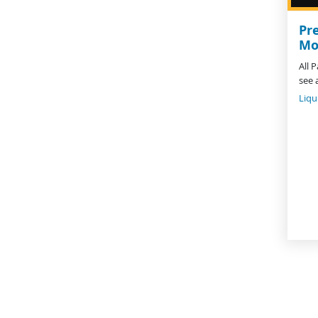
Pr
Mo
All 
see 
Liqu