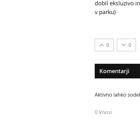
dobil eksluzivo i
v parku)
0
0
Komentarji
Aktivno lahko sodel
0 Vnosi