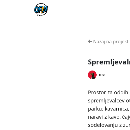
Nazaj na projekt
Spremljeval
me
Prostor za oddih
spremljevalcev ot
parku: kavarnica,
naravi z kavo, ča
sodelovanju z zun