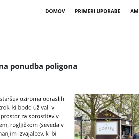
DOMOV
PRIMERI UPORABE
AM
na ponudba poligona
 staršev oziroma odraslih
rok, ki bodo uživali v
 prostor za sprostitev v
jem, rogljičkom (seveda v
anjim izvajalcev, ki bi