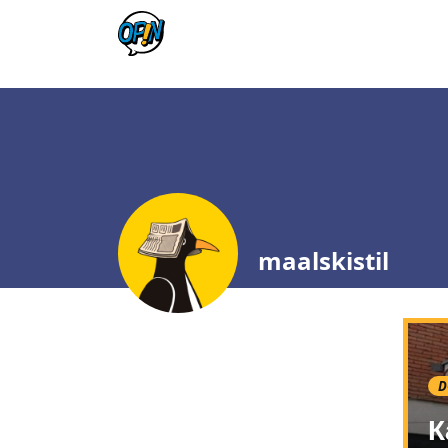
maalskistil
D
К