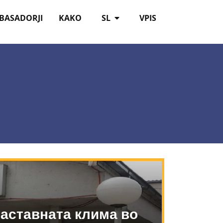
BASADORJI
KAKO
SL
VPIS
наставната клима во