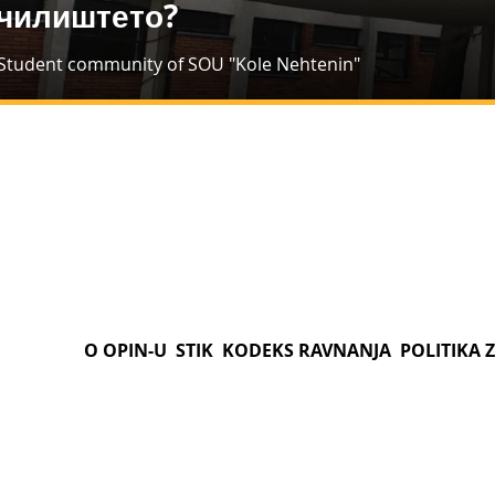
чилиштето?
.Student community of SOU "Kole Nehtenin"
O OPIN-U
STIK
KODEKS RAVNANJA
POLITIKA 