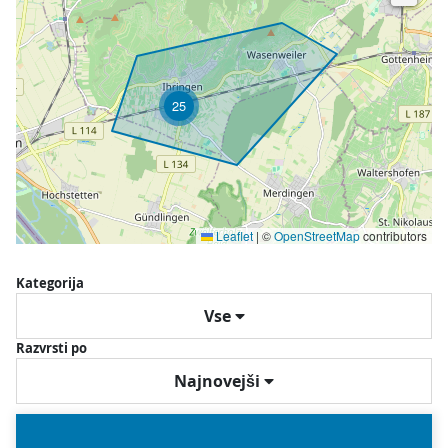
25
Leaflet
|
©
OpenStreetMap
contributors
Kategorija
Vse
Razvrsti po
Najnovejši