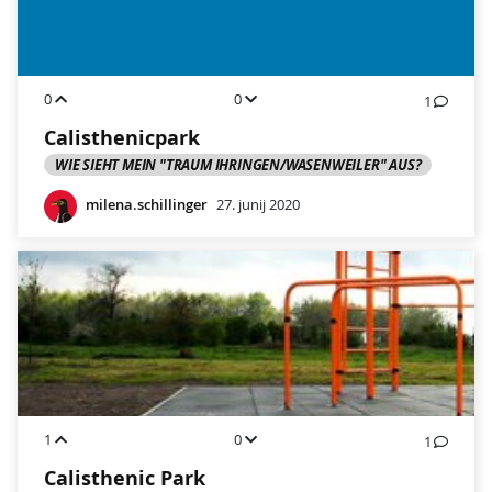
0
0
1
Calisthenicpark
WIE SIEHT MEIN "TRAUM IHRINGEN/WASENWEILER" AUS?
milena.schillinger
27. junij 2020
1
0
1
Calisthenic Park