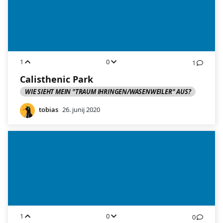
1
0
1
Calisthenic Park
WIE SIEHT MEIN "TRAUM IHRINGEN/WASENWEILER" AUS?
tobias
26. junij 2020
1
0
0