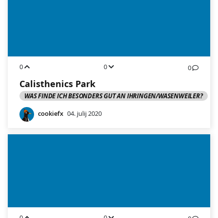
0
0
0
Calisthenics Park
WAS FINDE ICH BESONDERS GUT AN IHRINGEN/WASENWEILER?
cookiefx
04. julij 2020
0
0