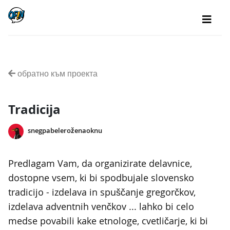
обратно към проекта
Tradicija
snegpabeleroženaoknu
Predlagam Vam, da organizirate delavnice,
dostopne vsem, ki bi spodbujale slovensko
tradicijo - izdelava in spuščanje gregorčkov,
izdelava adventnih venčkov ... lahko bi celo
medse povabili kake etnologe, cvetličarje, ki bi