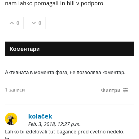
nam lahko pomagali in bili v podporo.
0
0
Коментари
Активната в момента фаза, не позволява коментар.
1 записи
Филтри
kolaček
Feb. 3, 2018, 12:27 p.m.
Категории:
Lahko bi izdelovali tut bagance pred cvetno nedelo.
