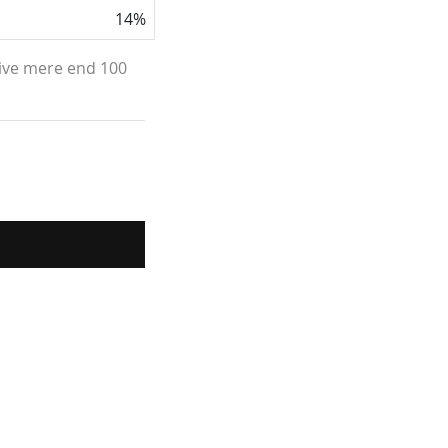
14
%
live mere end 100