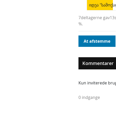
იდეა "სამოქ
7deltagerne gav13s
%.
At afstemme
Kommentarer
Kun inviterede brug
0 indgange