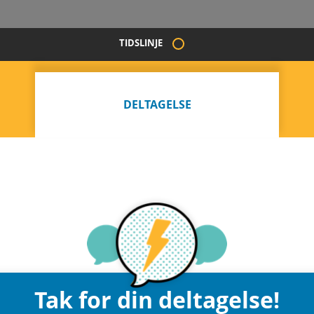
TIDSLINJE
DELTAGELSE
Tak for din deltagelse!