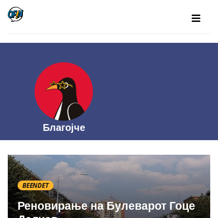
Благојче
BEENDET
Реновирање на Булеварот Гоце