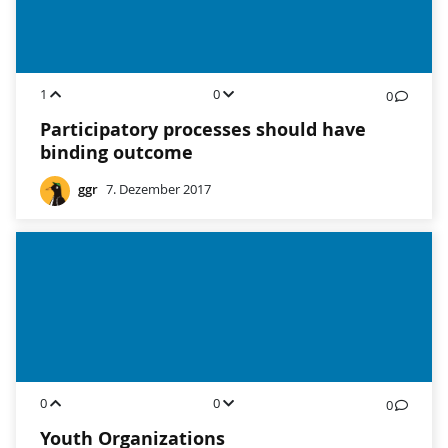
1
0
0
Participatory processes should have
binding outcome
ggr
7. Dezember 2017
0
0
0
Youth Organizations