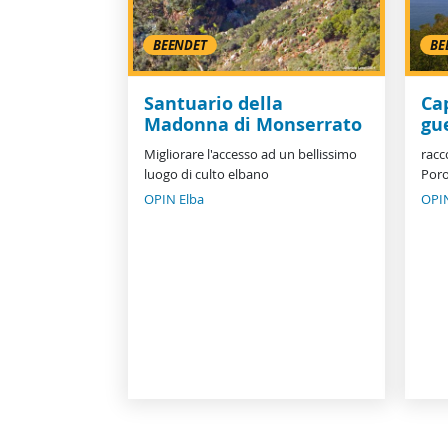
BEENDET
BE
Santuario della
Ca
Madonna di Monserrato
gu
Migliorare l'accesso ad un bellissimo
racc
luogo di culto elbano
Por
OPIN Elba
OPIN