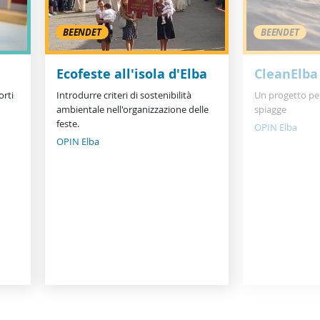
BEENDET
BEENDET
Ecofeste all'isola d'Elba
CleanElba
orti
Introdurre criteri di sostenibilità
Un progetto pe
ambientale nell'organizzazione delle
spiagge
feste.
OPIN Elba
OPIN Elba