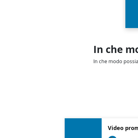
In che mo
In che modo possia
Video prom