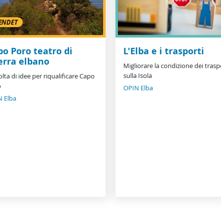
ENDET
po Poro teatro di
L'Elba e i trasporti
erra elbano
Migliorare la condizione dei trasp
sulla Isola
olta di idee per riqualificare Capo
o
OPIN Elba
 Elba