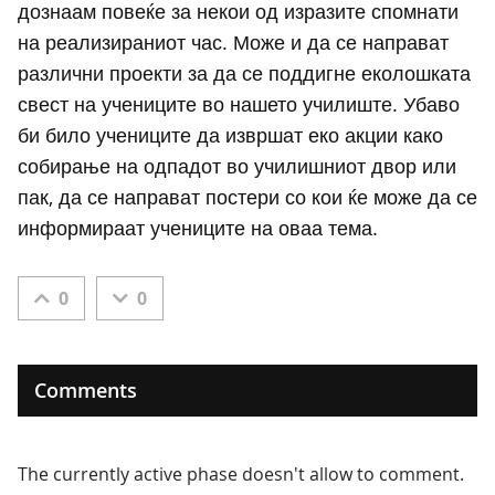
дознаам повеќе за некои од изразите спомнати
на реализираниот час. Може и да се направат
различни проекти за да се поддигне еколошката
свест на учениците во нашето училиште. Убаво
би било учениците да извршат еко акции како
собирање на одпадот во училишниот двор или
пак, да се направат постери со кои ќе може да се
информираат учениците на оваа тема.
0
0
Comments
The currently active phase doesn't allow to comment.