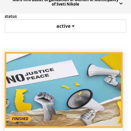
of Sveti Nikole
status
active
FINISHED