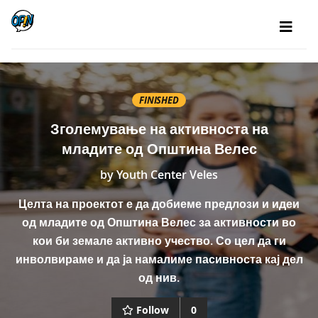
FINISHED
Зголемување на активноста на
младите од Општина Велес
by
Youth Center Veles
Целта на проектот е да добиеме предлози и идеи
од младите од Општина Велес за активности во
кои би земале активно учество. Со цел да ги
инволвираме и да ја намалиме пасивноста кај дел
од нив.
Follow
0