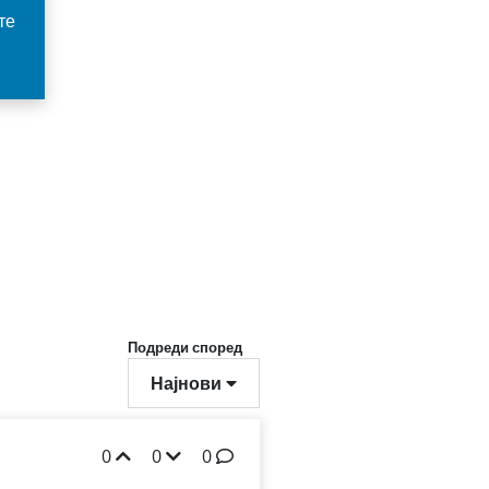
те
Подреди според
Најнови
0
0
0