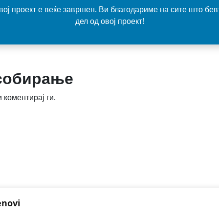
вој проект е веќе завршен. Ви благодариме на сите што бев
дел од овој проект!
 собирање
 коментирај ги.
enovi