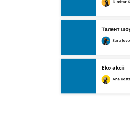
Dimitar 
Талент шо
Sara Jovc
Eko akcii
Ana Kost