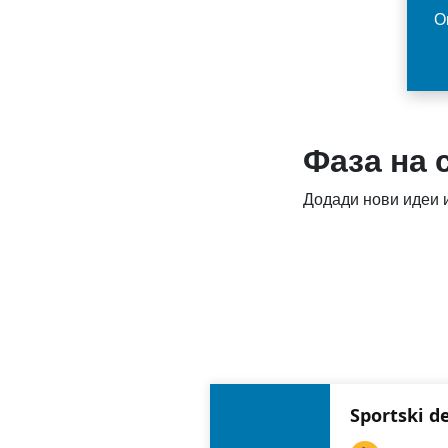
О
Фаза на
Додади нови идеи и
Sportski d