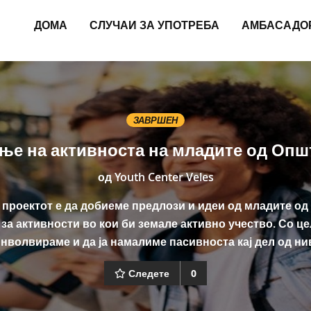
ДОМА
СЛУЧАИ ЗА УПОТРЕБА
АМБАСАДО
ЗАВРШЕН
ње на активноста на младите од Опш
од
Youth Center Veles
 проектот е да добиеме предлози и идеи од младите о
за активности во кои би земале активно учество. Со це
нволвираме и да ја намалиме пасивноста кај дел од ни
Следете
0