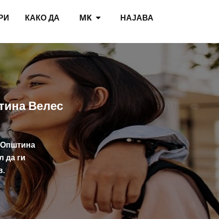
РИ
КАКО ДА
MK
НАЈАВА
тина Велес
д Општина
л да ги
в.