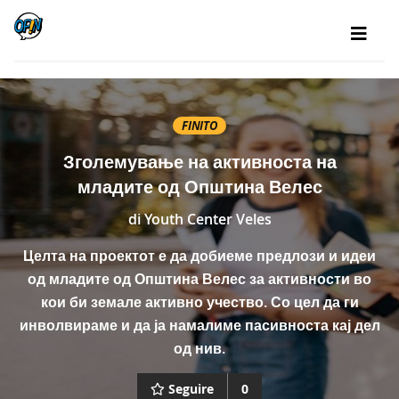
FINITO
Зголемување на активноста на
младите од Општина Велес
di
Youth Center Veles
Целта на проектот е да добиеме предлози и идеи
од младите од Општина Велес за активности во
кои би земале активно учество. Со цел да ги
инволвираме и да ја намалиме пасивноста кај дел
од нив.
Seguire
0