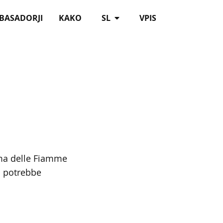
BASADORJI
KAKO
SL
VPIS
erma delle Fiamme
si potrebbe