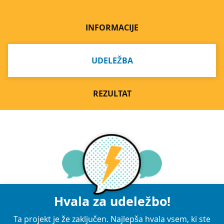
INFORMACIJE
UDELEŽBA
REZULTAT
Hvala za udeležbo!
Ta projekt je že zaključen. Najlepša hvala vsem, ki ste