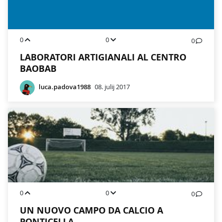
0
0
0
LABORATORI ARTIGIANALI AL CENTRO
BAOBAB
luca.padova1988
08. julij 2017
0
0
0
UN NUOVO CAMPO DA CALCIO A
PONTICELLA