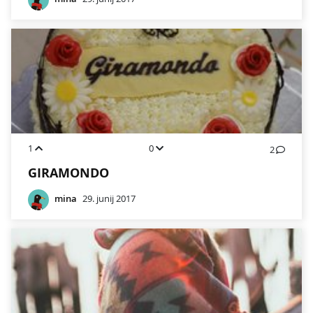
1
0
2
GIRAMONDO
mina
29. junij 2017