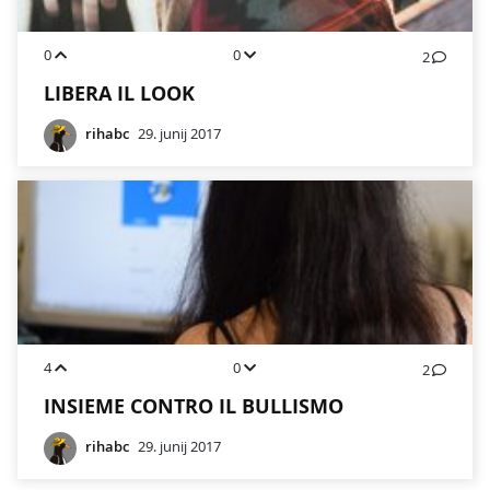
0
0
2
LIBERA IL LOOK
rihabc
29. junij 2017
4
0
2
INSIEME CONTRO IL BULLISMO
rihabc
29. junij 2017