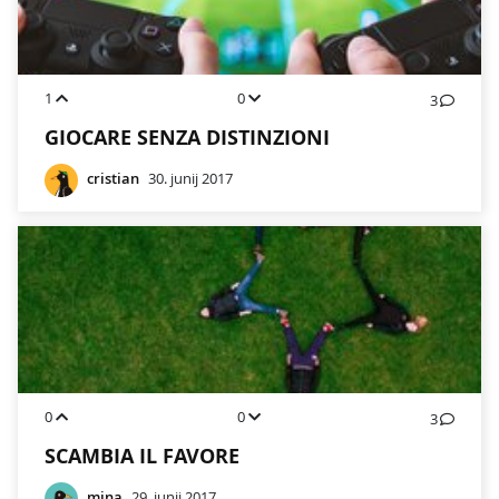
1
0
3
GIOCARE SENZA DISTINZIONI
cristian
30. junij 2017
0
0
3
SCAMBIA IL FAVORE
mina
29. junij 2017