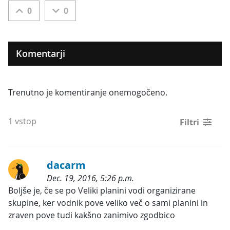
0
0
Komentarji
Trenutno je komentiranje onemogočeno.
1 vstop
Filtri
dacarm
Dec. 19, 2016, 5:26 p.m.
Kategorije:
Boljše je, če se po Veliki planini vodi organizirane 
skupine, ker vodnik pove veliko več o sami planini in 
zraven pove tudi kakšno zanimivo zgodbico