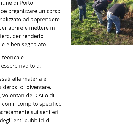
omune di Porto
bbe organizzare un corso
finalizzato ad apprendere
per aprire e mettere in
iero, per renderlo
le e ben segnalato.
a teorica e
 essere rivolto a:
essati alla materia e
iderosi di diventare,
volontari del CAI o di
i, con il compito specifico
ncretamente sui sentieri
egli enti pubblici di