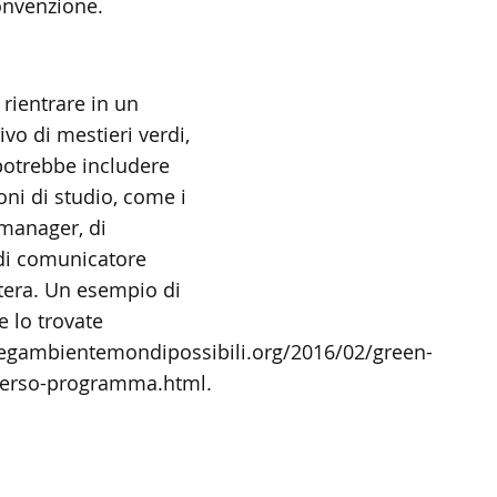
onvenzione.
 rientrare in un
vo di mestieri verdi,
potrebbe includere
oni di studio, come i
 manager, di
di comunicatore
tera. Un esempio di
 lo trovate
legambientemondipossibili.org/2016/02/green-
verso-programma.html.