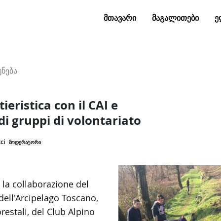
ᲛᲗᲐᲕᲐᲠᲘ
ᲛᲐᲒᲐᲚᲘᲗᲔᲑᲘ
Ე
ნება
ieristica con il CAI e
di gruppi di volontariato
ci
მოდერატორი
 la collaborazione del
dell'Arcipelago Toscano,
restali, del Club Alpino