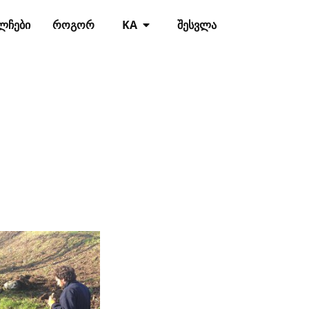
ᲚᲩᲔᲑᲘ
ᲠᲝᲒᲝᲠ
KA
ᲨᲔᲡᲕᲚᲐ