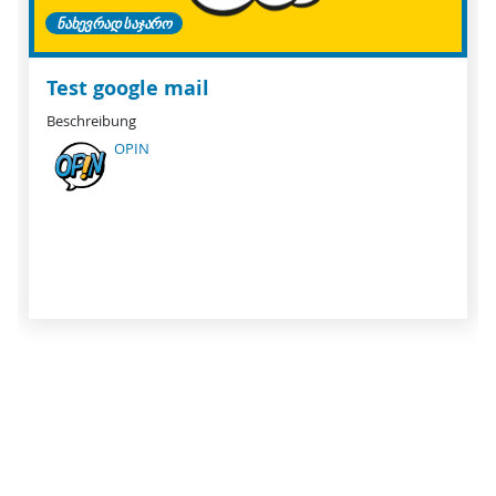
ᲜᲐᲮᲔᲕᲠᲐᲓ ᲡᲐᲯᲐᲠᲝ
Test google mail
Beschreibung
OPIN