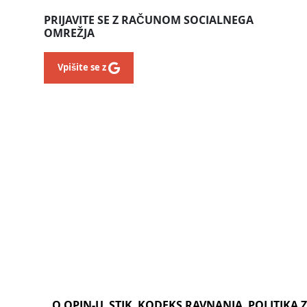
PRIJAVITE SE Z RAČUNOM SOCIALNEGA
OMREŽJA
Vpišite se z
O OPIN-U
STIK
KODEKS RAVNANJA
POLITIKA 