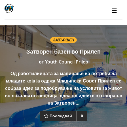
ЗАВЪРШЕН
Затворен базен во Прилеп
от
Youth Council Prilep
Од работилницата за мапирање на потреби на
младите која ја одржа Младински Совет Прилеп се
собраа идеи за подобрување на условите за живот
во локалната заедница, една од идеите е отворање
на Затворен…
Последвай
0