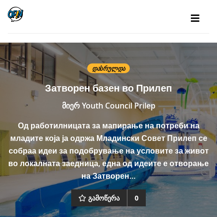
ᲓᲐᲡᲠᲣᲚᲓᲐ
Затворен базен во Прилеп
მიერ
Youth Council Prilep
Од работилницата за мапирање на потреби на
младите која ја одржа Младински Совет Прилеп се
собраа идеи за подобрување на условите за живот
во локалната заедница, една од идеите е отворање
на Затворен…
გამოწერა
0