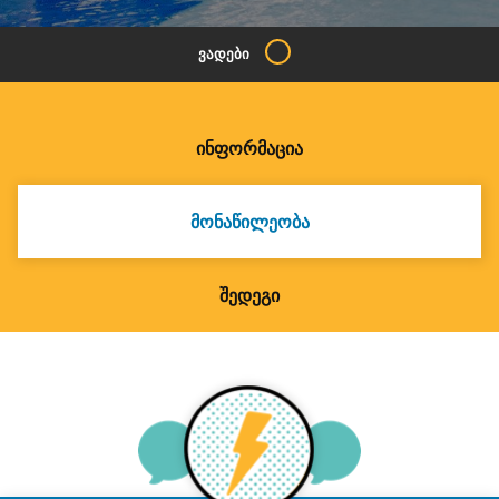
ᲕᲐᲓᲔᲑᲘ
ᲘᲜᲤᲝᲠᲛᲐᲪᲘᲐ
ᲛᲝᲜᲐᲬᲘᲚᲔᲝᲑᲐ
ᲨᲔᲓᲔᲒᲘ